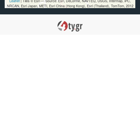
Leaflet
| Tiles © Esri — Source: Esri, DeLorme, NAVTEQ, USGS, Intermap, iPC,
NRCAN, Esri Japan, METI, Esri China (Hong Kong), Esri (Thailand), TomTom, 2012